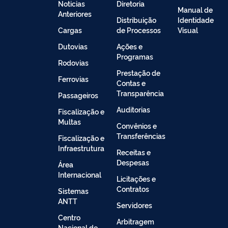
Noticias
Diretoria
Manual de
Anteriores
Distribuição
Identidade
Cargas
de Processos
Visual
Dutovias
Ações e
Programas
Rodovias
Prestação de
Ferrovias
Contas e
Transparência
Passageiros
Auditorias
Fiscalização e
Multas
Convênios e
Transferências
Fiscalização e
Infraestrutura
Receitas e
Despesas
Área
Internacional
Licitações e
Contratos
Sistemas
ANTT
Servidores
Centro
Arbitragem
Nacional de