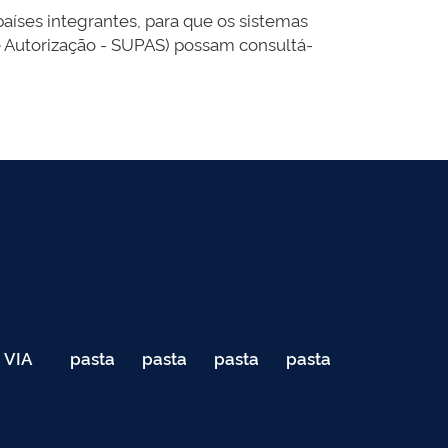
íses integrantes, para que os sistemas
e Autorização - SUPAS) possam consultá-
VIA
pasta
pasta
pasta
pasta
040
de
de
de
de
Teste
testes
testes
testes
testes