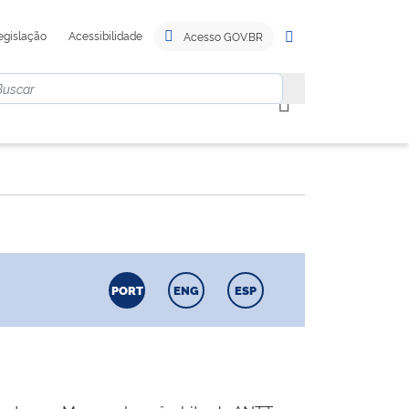
egislação
Acessibilidade
Acesso GOV.BR
PORT
ENG
ESP