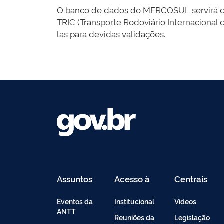
O banco de dados do MERCOSUL servirá de r
TRIC (Transporte Rodoviário Internaciona
las para devidas validações.
Assuntos
Acesso à
Centrais
Informação
de
Conteúdo
Eventos da
Institucional
Vídeos
ANTT
Reuniões da
Legislação