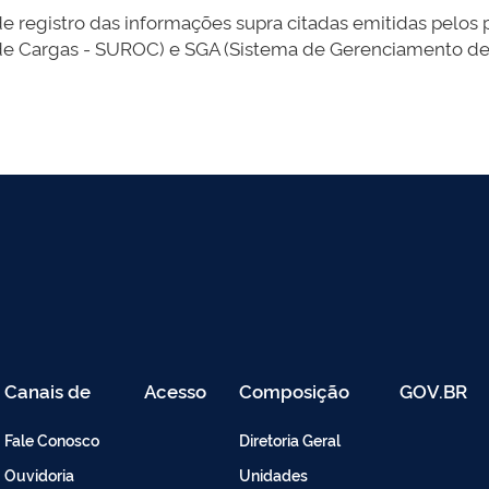
egistro das informações supra citadas emitidas pelos pa
l de Cargas - SUROC) e SGA (Sistema de Gerenciamento d
Canais de
Acesso
Composição
GOV.BR
Atendimento
Restrito
-
Fale Conosco
Diretoria Geral
Intranet
Ouvidoria
Unidades