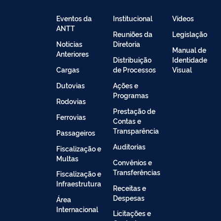
Informação
de
Conteúdo
Eventos da
Institucional
Vídeos
ANTT
Reuniões da
Legislação
Noticias
Diretoria
Manual de
Anteriores
Distribuição
Identidade
Cargas
de Processos
Visual
Dutovias
Ações e
Programas
Rodovias
Prestação de
Ferrovias
Contas e
Transparência
Passageiros
Auditorias
Fiscalização e
Multas
Convênios e
Transferências
Fiscalização e
Infraestrutura
Receitas e
Despesas
Área
Internacional
Licitações e