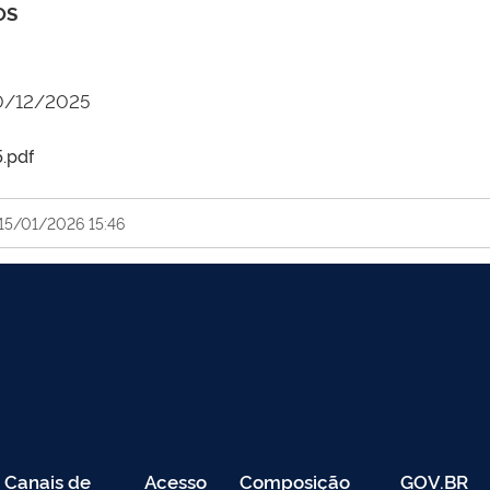
OS
30/12/2025
.pdf
15/01/2026 15:46
Canais de
Acesso
Composição
GOV.BR