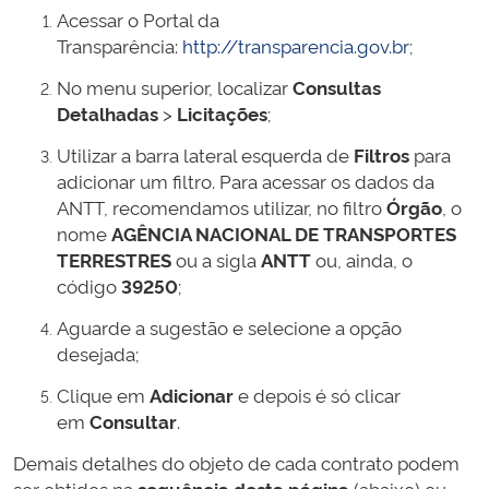
Acessar o Portal da
Transparência:
http://transparencia.gov.br
;
No menu superior, localizar
Consultas
Detalhadas
>
Licitações
;
Utilizar a barra lateral esquerda de
Filtros
para
adicionar um filtro. Para acessar os dados da
ANTT, recomendamos utilizar, no filtro
Órgão
, o
nome
AGÊNCIA NACIONAL DE TRANSPORTES
TERRESTRES
ou a sigla
ANTT
ou, ainda, o
código
39250
;
Aguarde a sugestão e selecione a opção
desejada;
Clique em
Adicionar
e depois é só clicar
em
Consultar
.
Demais detalhes do objeto de cada contrato podem
ser obtidos na
sequência desta página
(abaixo) ou