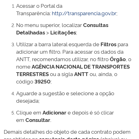
Acessar o Portal da
Transparência:
http://transparencia.gov.br
;
No menu superior, localizar
Consultas
Detalhadas
>
Licitações
;
Utilizar a barra lateral esquerda de
Filtros
para
adicionar um filtro. Para acessar os dados da
ANTT, recomendamos utilizar, no filtro
Órgão
, o
nome
AGÊNCIA NACIONAL DE TRANSPORTES
TERRESTRES
ou a sigla
ANTT
ou, ainda, o
código
39250
;
Aguarde a sugestão e selecione a opção
desejada;
Clique em
Adicionar
e depois é só clicar
em
Consultar
.
Demais detalhes do objeto de cada contrato podem
ser obtidos na
sequência desta página
(abaixo) ou