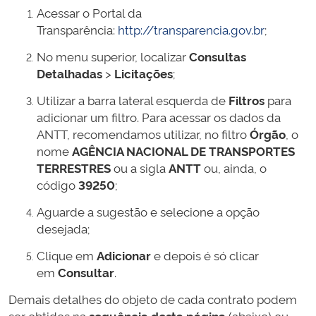
Acessar o Portal da
Transparência:
http://transparencia.gov.br
;
No menu superior, localizar
Consultas
Detalhadas
>
Licitações
;
Utilizar a barra lateral esquerda de
Filtros
para
adicionar um filtro. Para acessar os dados da
ANTT, recomendamos utilizar, no filtro
Órgão
, o
nome
AGÊNCIA NACIONAL DE TRANSPORTES
TERRESTRES
ou a sigla
ANTT
ou, ainda, o
código
39250
;
Aguarde a sugestão e selecione a opção
desejada;
Clique em
Adicionar
e depois é só clicar
em
Consultar
.
Demais detalhes do objeto de cada contrato podem
ser obtidos na
sequência desta página
(abaixo) ou