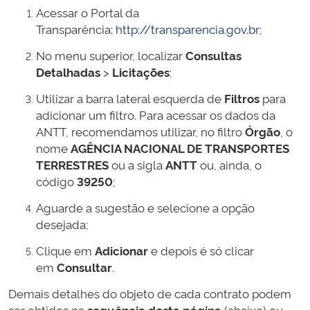
Acessar o Portal da
Transparência:
http://transparencia.gov.br
;
No menu superior, localizar
Consultas
Detalhadas
>
Licitações
;
Utilizar a barra lateral esquerda de
Filtros
para
adicionar um filtro. Para acessar os dados da
ANTT, recomendamos utilizar, no filtro
Órgão
, o
nome
AGÊNCIA NACIONAL DE TRANSPORTES
TERRESTRES
ou a sigla
ANTT
ou, ainda, o
código
39250
;
Aguarde a sugestão e selecione a opção
desejada;
Clique em
Adicionar
e depois é só clicar
em
Consultar
.
Demais detalhes do objeto de cada contrato podem
ser obtidos na
sequência desta página
(abaixo) ou