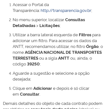
Acessar o Portal da
Transparência:
http://transparencia.gov.br
;
No menu superior, localizar
Consultas
Detalhadas
>
Licitações
;
Utilizar a barra lateral esquerda de
Filtros
para
adicionar um filtro. Para acessar os dados da
ANTT, recomendamos utilizar, no filtro
Órgão
, o
nome
AGÊNCIA NACIONAL DE TRANSPORTES
TERRESTRES
ou a sigla
ANTT
ou, ainda, o
código
39250
;
Aguarde a sugestão e selecione a opção
desejada;
Clique em
Adicionar
e depois é só clicar
em
Consultar
.
Demais detalhes do objeto de cada contrato podem
ser obtidos na
sequência desta página
(abaixo) ou