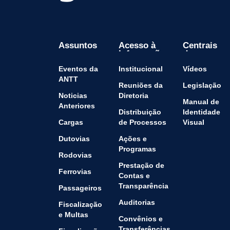
Assuntos
Acesso à
Centrais
Informação
de
Conteúdo
Eventos da
Institucional
Vídeos
ANTT
Reuniões da
Legislação
Noticias
Diretoria
Manual de
Anteriores
Distribuição
Identidade
Cargas
de Processos
Visual
Dutovias
Ações e
Programas
Rodovias
Prestação de
Ferrovias
Contas e
Transparência
Passageiros
Auditorias
Fiscalização
e Multas
Convênios e
Transferências