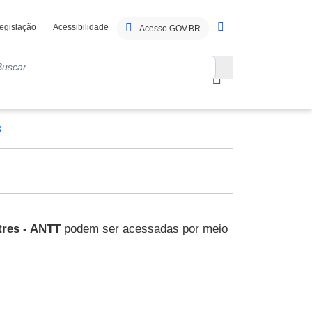
egislação
Acessibilidade
Acesso GOV.BR
3
tres - ANTT
podem ser acessadas por meio