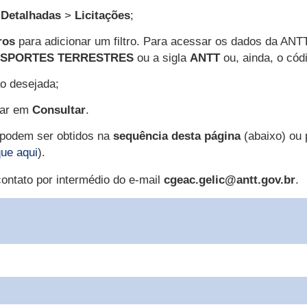
 Detalhadas
>
Licitações
;
ros
para adicionar um filtro. Para acessar os dados da ANTT
NSPORTES TERRESTRES
ou a sigla
ANTT
ou, ainda, o có
ão desejada;
car em
Consultar
.
 podem ser obtidos na
sequência desta página
(abaixo) ou 
que aqui
).
ontato por intermédio do e-mail
cgeac.gelic@antt.gov.br
.