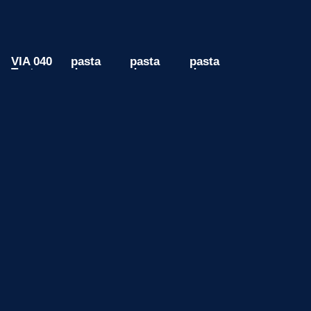
VIA 040
pasta
pasta
pasta
Teste
de
de
de
testes
testes
testes