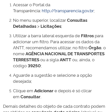
Acessar o Portal da
Transparência:
http://transparencia.gov.br
;
No menu superior, localizar
Consultas
Detalhadas
>
Licitações
;
Utilizar a barra lateral esquerda de
Filtros
para
adicionar um filtro. Para acessar os dados da
ANTT, recomendamos utilizar, no filtro
Órgão
, o
nome
AGÊNCIA NACIONAL DE TRANSPORTES
TERRESTRES
ou a sigla
ANTT
ou, ainda, o
código
39250
;
Aguarde a sugestão e selecione a opção
desejada;
Clique em
Adicionar
e depois é só clicar
em
Consultar
.
Demais detalhes do objeto de cada contrato podem
ser obtidos na
sequência desta página
(abaixo) ou