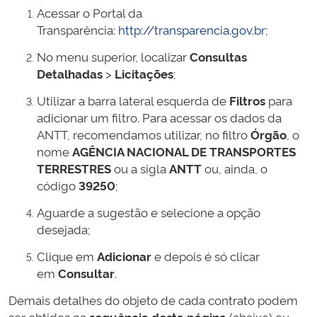
Acessar o Portal da
Transparência:
http://transparencia.gov.br
;
No menu superior, localizar
Consultas
Detalhadas
>
Licitações
;
Utilizar a barra lateral esquerda de
Filtros
para
adicionar um filtro. Para acessar os dados da
ANTT, recomendamos utilizar, no filtro
Órgão
, o
nome
AGÊNCIA NACIONAL DE TRANSPORTES
TERRESTRES
ou a sigla
ANTT
ou, ainda, o
código
39250
;
Aguarde a sugestão e selecione a opção
desejada;
Clique em
Adicionar
e depois é só clicar
em
Consultar
.
Demais detalhes do objeto de cada contrato podem
ser obtidos na
sequência desta página
(abaixo) ou