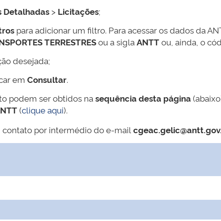
s Detalhadas
>
Licitações
;
tros
para adicionar um filtro. Para acessar os dados da AN
ANSPORTES TERRESTRES
ou a sigla
ANTT
ou, ainda, o có
ção desejada;
icar em
Consultar
.
ato podem ser obtidos na
sequência desta página
(abaixo
ANTT
(
clique aqui
).
 contato por intermédio do e-mail
cgeac.gelic@antt.gov