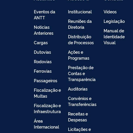
Informação
de
Conteúdo
Eventos da
Institucional
Vídeos
ANTT
Reuniões da
Legislação
Noticias
Diretoria
Manual de
Anteriores
Distribuição
Identidade
Cargas
de Processos
Visual
Dutovias
Ações e
Programas
Rodovias
Prestação de
Ferrovias
Contas e
Transparência
Passageiros
Auditorias
Fiscalização e
Multas
Convênios e
Transferências
Fiscalização e
Infraestrutura
Receitas e
Despesas
Área
Internacional
Licitações e