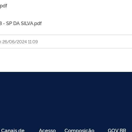
pdf
 - SP DA SILVA.pdf
m 26/06/2024 11:09
Canais de
Acesso
Composição
GOV.BR