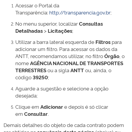
Acessar o Portal da
Transparência:
http://transparencia.gov.br
;
No menu superior, localizar
Consultas
Detalhadas
>
Licitações
;
Utilizar a barra lateral esquerda de
Filtros
para
adicionar um filtro. Para acessar os dados da
ANTT, recomendamos utilizar, no filtro
Órgão
, o
nome
AGÊNCIA NACIONAL DE TRANSPORTES
TERRESTRES
ou a sigla
ANTT
ou, ainda, o
código
39250
;
Aguarde a sugestão e selecione a opção
desejada;
Clique em
Adicionar
e depois é só clicar
em
Consultar
.
Demais detalhes do objeto de cada contrato podem
ser obtidos na
sequência desta página
(abaixo) ou