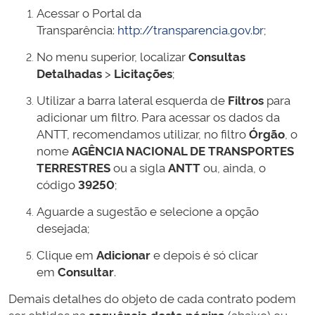
Acessar o Portal da
Transparência:
http://transparencia.gov.br
;
No menu superior, localizar
Consultas
Detalhadas
>
Licitações
;
Utilizar a barra lateral esquerda de
Filtros
para
adicionar um filtro. Para acessar os dados da
ANTT, recomendamos utilizar, no filtro
Órgão
, o
nome
AGÊNCIA NACIONAL DE TRANSPORTES
TERRESTRES
ou a sigla
ANTT
ou, ainda, o
código
39250
;
Aguarde a sugestão e selecione a opção
desejada;
Clique em
Adicionar
e depois é só clicar
em
Consultar
.
Demais detalhes do objeto de cada contrato podem
ser obtidos na
sequência desta página
(abaixo) ou