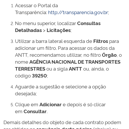
Acessar o Portal da
Transparência:
http://transparencia.gov.br
;
No menu superior, localizar
Consultas
Detalhadas
>
Licitações
;
Utilizar a barra lateral esquerda de
Filtros
para
adicionar um filtro. Para acessar os dados da
ANTT, recomendamos utilizar, no filtro
Órgão
, o
nome
AGÊNCIA NACIONAL DE TRANSPORTES
TERRESTRES
ou a sigla
ANTT
ou, ainda, o
código
39250
;
Aguarde a sugestão e selecione a opção
desejada;
Clique em
Adicionar
e depois é só clicar
em
Consultar
.
Demais detalhes do objeto de cada contrato podem
ser obtidos na
sequência desta página
(abaixo) ou