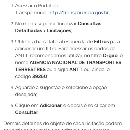
Acessar o Portal da
Transparência:
http://transparencia.gov.br
;
No menu superior, localizar
Consultas
Detalhadas
>
Licitações
;
Utilizar a barra lateral esquerda de
Filtros
para
adicionar um filtro. Para acessar os dados da
ANTT, recomendamos utilizar, no filtro
Órgão
, o
nome
AGÊNCIA NACIONAL DE TRANSPORTES
TERRESTRES
ou a sigla
ANTT
ou, ainda, o
código
39250
;
Aguarde a sugestão e selecione a opção
desejada;
Clique em
Adicionar
e depois é só clicar em
Consultar
.
Demais detalhes do objeto de cada licitação podem
ser obtidos por meio dos editais e seus anexos,