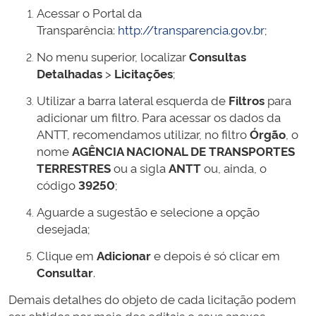
Acessar o Portal da
Transparência:
http://transparencia.gov.br
;
No menu superior, localizar
Consultas
Detalhadas
>
Licitações
;
Utilizar a barra lateral esquerda de
Filtros
para
adicionar um filtro. Para acessar os dados da
ANTT, recomendamos utilizar, no filtro
Órgão
, o
nome
AGÊNCIA NACIONAL DE TRANSPORTES
TERRESTRES
ou a sigla
ANTT
ou, ainda, o
código
39250
;
Aguarde a sugestão e selecione a opção
desejada;
Clique em
Adicionar
e depois é só clicar em
Consultar
.
Demais detalhes do objeto de cada licitação podem
ser obtidos por meio dos editais e seus anexos,