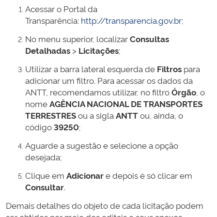
Acessar o Portal da
Transparência:
http://transparencia.gov.br
;
No menu superior, localizar
Consultas
Detalhadas
>
Licitações
;
Utilizar a barra lateral esquerda de
Filtros
para
adicionar um filtro. Para acessar os dados da
ANTT, recomendamos utilizar, no filtro
Órgão
, o
nome
AGÊNCIA NACIONAL DE TRANSPORTES
TERRESTRES
ou a sigla
ANTT
ou, ainda, o
código
39250
;
Aguarde a sugestão e selecione a opção
desejada;
Clique em
Adicionar
e depois é só clicar em
Consultar
.
Demais detalhes do objeto de cada licitação podem
ser obtidos por meio dos editais e seus anexos,