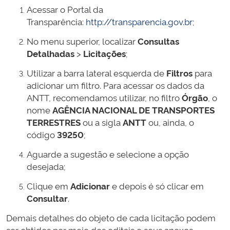
Acessar o Portal da
Transparência:
http://transparencia.gov.br
;
No menu superior, localizar
Consultas
Detalhadas
>
Licitações
;
Utilizar a barra lateral esquerda de
Filtros
para
adicionar um filtro. Para acessar os dados da
ANTT, recomendamos utilizar, no filtro
Órgão
, o
nome
AGÊNCIA NACIONAL DE TRANSPORTES
TERRESTRES
ou a sigla
ANTT
ou, ainda, o
código
39250
;
Aguarde a sugestão e selecione a opção
desejada;
Clique em
Adicionar
e depois é só clicar em
Consultar
.
Demais detalhes do objeto de cada licitação podem
ser obtidos por meio dos editais e seus anexos,