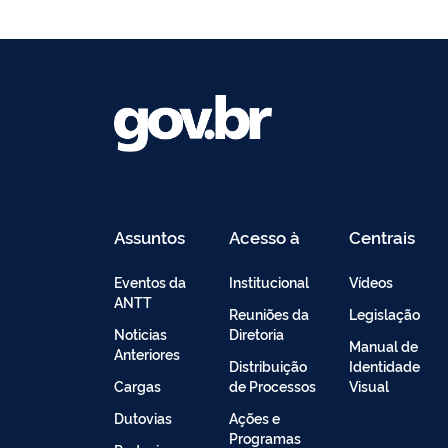
Assuntos
Acesso à
Centrais
Informação
de
Conteúdo
Eventos da
Institucional
Vídeos
ANTT
Reuniões da
Legislação
Noticias
Diretoria
Manual de
Anteriores
Distribuição
Identidade
Cargas
de Processos
Visual
Dutovias
Ações e
Programas