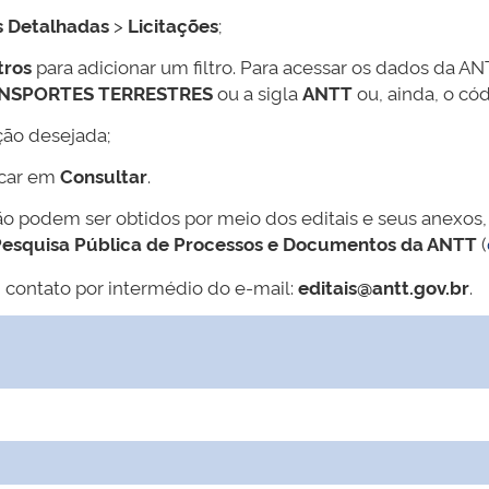
s Detalhadas
>
Licitações
;
tros
para adicionar um filtro. Para acessar os dados da AN
ANSPORTES TERRESTRES
ou a sigla
ANTT
ou, ainda, o có
ção desejada;
icar em
Consultar
.
ão podem ser obtidos por meio dos editais e seus anexos,
esquisa Pública de Processos e Documentos da ANTT
(
 contato por intermédio do e-mail:
editais@antt.gov.br
.