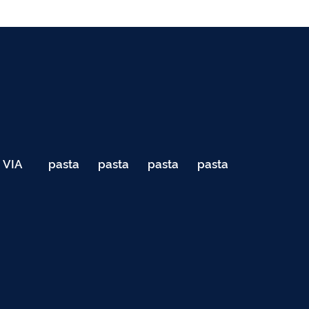
VIA
pasta
pasta
pasta
pasta
040
de
de
de
de
Teste
testes
testes
testes
testes