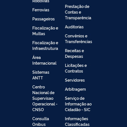
Rodovias
Prestação de
Ferrovias
Contas e
Transparência
Passageiros
Auditorias
Fiscalização e
Multas
Convênios e
Transferências
Fiscalização e
Infraestrutura
Receitas e
Despesas
Área
Internacional
Licitações e
Contratos
Sistemas
ANTT
Servidores
Centro
Arbitragem
Nacional de
Supervisao
Serviço de
Operacional -
Informação ao
CNSO
Cidadão - SIC
Consulta
Informações
Onibus
Classificadas