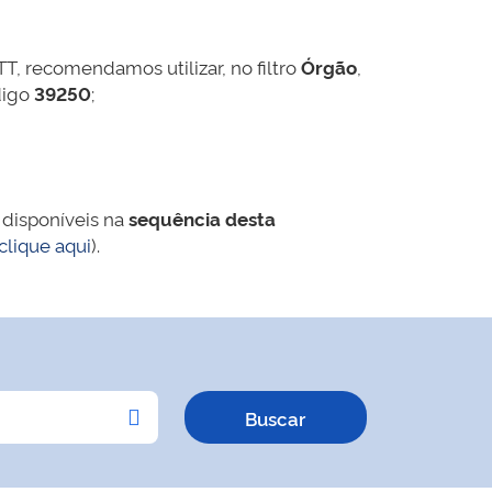
TT, recomendamos utilizar, no filtro
Órgão
,
digo
39250
;
 disponíveis na
sequência desta
clique aqui
).