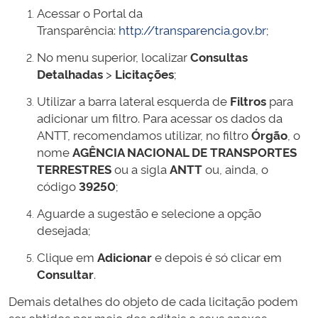
Acessar o Portal da
Transparência:
http://transparencia.gov.br
;
No menu superior, localizar
Consultas
Detalhadas
>
Licitações
;
Utilizar a barra lateral esquerda de
Filtros
para
adicionar um filtro. Para acessar os dados da
ANTT, recomendamos utilizar, no filtro
Órgão
, o
nome
AGÊNCIA NACIONAL DE TRANSPORTES
TERRESTRES
ou a sigla
ANTT
ou, ainda, o
código
39250
;
Aguarde a sugestão e selecione a opção
desejada;
Clique em
Adicionar
e depois é só clicar em
Consultar
.
Demais detalhes do objeto de cada licitação podem
ser obtidos por meio dos editais e seus anexos,