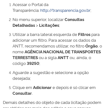
Acessar o Portal da
Transparência:
http://transparencia.gov.br
;
No menu superior, localizar
Consultas
Detalhadas
>
Licitações
;
Utilizar a barra lateral esquerda de
Filtros
para
adicionar um filtro. Para acessar os dados da
ANTT, recomendamos utilizar, no filtro
Órgão
, o
nome
AGÊNCIA NACIONAL DE TRANSPORTES
TERRESTRES
ou a sigla
ANTT
ou, ainda, o
código
39250
;
Aguarde a sugestão e selecione a opção
desejada;
Clique em
Adicionar
e depois é só clicar em
Consultar
.
Demais detalhes do objeto de cada licitação podem
ser obtidos por meio dos editais e seus anexos,