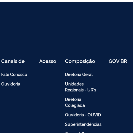
Canais de
Acesso
Composição
GOV.BR
Atendimento
Restrito
-
Fale Conosco
Diretoria Geral
Intranet
Ouvidoria
Unidades
Regionais - UR's
Diretoria
Colegiada
Ouvidoria - OUVID
Superintendências