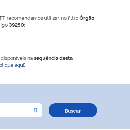
TT, recomendamos utilizar, no filtro
Órgão
,
digo
39250
;
 disponíveis na
sequência desta
clique aqui
).