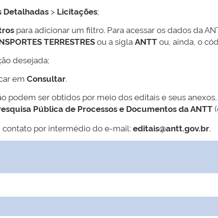
s Detalhadas
>
Licitações
;
tros
para adicionar um filtro. Para acessar os dados da AN
ANSPORTES TERRESTRES
ou a sigla
ANTT
ou, ainda, o có
ção desejada;
icar em
Consultar
.
ão podem ser obtidos por meio dos editais e seus anexos,
esquisa Pública de Processos e Documentos da ANTT
(
 contato por intermédio do e-mail:
editais@antt.gov.br
.