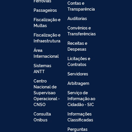
Ferrovias
Contas e
Transparência
Passageiros
Auditorias
Fiscalização e
Multas
Convênios e
Transferências
Fiscalização e
Infraestrutura
Receitas e
Despesas
Área
Internacional
Licitações e
Contratos
Sistemas
ANTT
Servidores
Centro
Arbitragem
Nacional de
Supervisao
Serviço de
Operacional -
Informação ao
CNSO
Cidadão - SIC
Consulta
Informações
Onibus
Classificadas
Perguntas