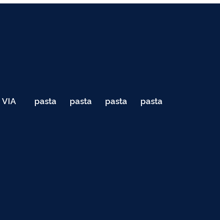
VIA
pasta
pasta
pasta
pasta
040
de
de
de
de
Teste
testes
testes
testes
testes