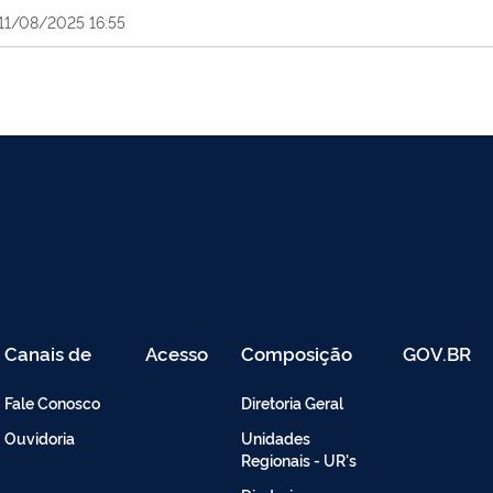
11/08/2025 16:55
Canais de
Acesso
Composição
GOV.BR
Atendimento
Restrito
-
Fale Conosco
Diretoria Geral
Intranet
Ouvidoria
Unidades
Regionais - UR's