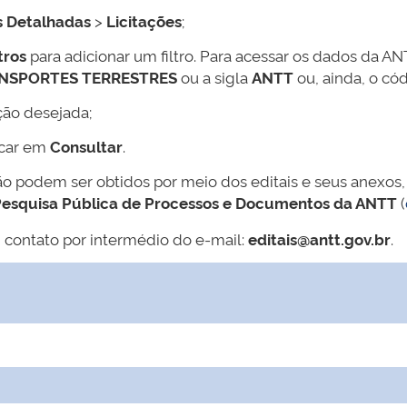
s Detalhadas
>
Licitações
;
tros
para adicionar um filtro. Para acessar os dados da AN
ANSPORTES TERRESTRES
ou a sigla
ANTT
ou, ainda, o có
ção desejada;
icar em
Consultar
.
ão podem ser obtidos por meio dos editais e seus anexos,
esquisa Pública de Processos e Documentos da ANTT
(
 contato por intermédio do e-mail:
editais@antt.gov.br
.