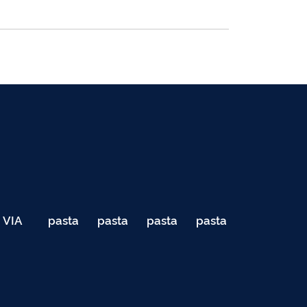
VIA
pasta
pasta
pasta
pasta
040
de
de
de
de
Teste
testes
testes
testes
testes