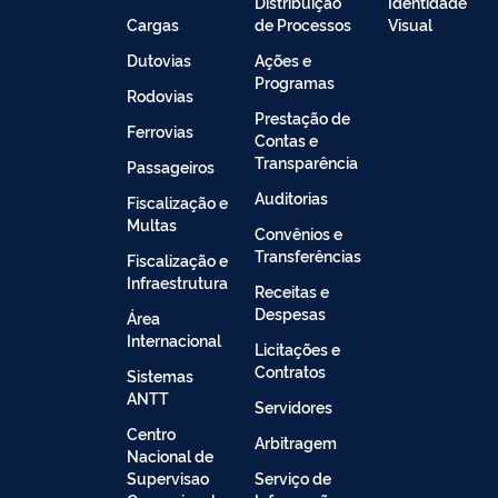
Distribuição
Identidade
Cargas
de Processos
Visual
Dutovias
Ações e
Programas
Rodovias
Prestação de
Ferrovias
Contas e
Transparência
Passageiros
Auditorias
Fiscalização e
Multas
Convênios e
Transferências
Fiscalização e
Infraestrutura
Receitas e
Despesas
Área
Internacional
Licitações e
Contratos
Sistemas
ANTT
Servidores
Centro
Arbitragem
Nacional de
Supervisao
Serviço de