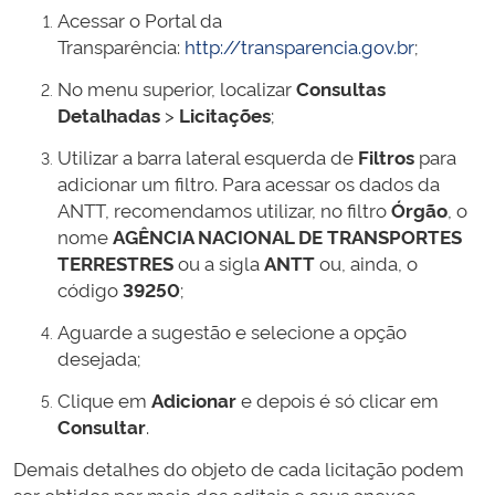
Acessar o Portal da
Transparência:
http://transparencia.gov.br
;
No menu superior, localizar
Consultas
Detalhadas
>
Licitações
;
Utilizar a barra lateral esquerda de
Filtros
para
adicionar um filtro. Para acessar os dados da
ANTT, recomendamos utilizar, no filtro
Órgão
, o
nome
AGÊNCIA NACIONAL DE TRANSPORTES
TERRESTRES
ou a sigla
ANTT
ou, ainda, o
código
39250
;
Aguarde a sugestão e selecione a opção
desejada;
Clique em
Adicionar
e depois é só clicar em
Consultar
.
Demais detalhes do objeto de cada licitação podem
ser obtidos por meio dos editais e seus anexos,