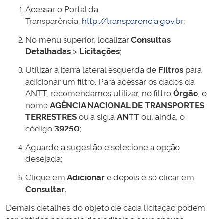
Acessar o Portal da
Transparência:
http://transparencia.gov.br
;
No menu superior, localizar
Consultas
Detalhadas
>
Licitações
;
Utilizar a barra lateral esquerda de
Filtros
para
adicionar um filtro. Para acessar os dados da
ANTT, recomendamos utilizar, no filtro
Órgão
, o
nome
AGÊNCIA NACIONAL DE TRANSPORTES
TERRESTRES
ou a sigla
ANTT
ou, ainda, o
código
39250
;
Aguarde a sugestão e selecione a opção
desejada;
Clique em
Adicionar
e depois é só clicar em
Consultar
.
Demais detalhes do objeto de cada licitação podem
ser obtidos por meio dos editais e seus anexos,