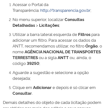
Acessar o Portal da
Transparência:
http://transparencia.gov.br
;
No menu superior, localizar
Consultas
Detalhadas
>
Licitações
;
Utilizar a barra lateral esquerda de
Filtros
para
adicionar um filtro. Para acessar os dados da
ANTT, recomendamos utilizar, no filtro
Órgão
, o
nome
AGÊNCIA NACIONAL DE TRANSPORTES
TERRESTRES
ou a sigla
ANTT
ou, ainda, o
código
39250
;
Aguarde a sugestão e selecione a opção
desejada;
Clique em
Adicionar
e depois é só clicar em
Consultar
.
Demais detalhes do objeto de cada licitação podem
ser obtidos por meio dos editais e seus anexos,