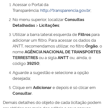
Acessar o Portal da
Transparência:
http://transparencia.gov.br
;
No menu superior, localizar
Consultas
Detalhadas
>
Licitações
;
Utilizar a barra lateral esquerda de
Filtros
para
adicionar um filtro. Para acessar os dados da
ANTT, recomendamos utilizar, no filtro
Órgão
, o
nome
AGÊNCIA NACIONAL DE TRANSPORTES
TERRESTRES
ou a sigla
ANTT
ou, ainda, o
código
39250
;
Aguarde a sugestão e selecione a opção
desejada;
Clique em
Adicionar
e depois é só clicar em
Consultar
.
Demais detalhes do objeto de cada licitação podem
ser obtidos por meio dos editais e seus anexos,