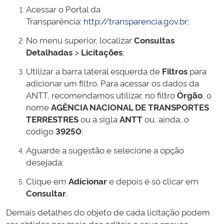
Acessar o Portal da
Transparência:
http://transparencia.gov.br
;
No menu superior, localizar
Consultas
Detalhadas
>
Licitações
;
Utilizar a barra lateral esquerda de
Filtros
para
adicionar um filtro. Para acessar os dados da
ANTT, recomendamos utilizar, no filtro
Órgão
, o
nome
AGÊNCIA NACIONAL DE TRANSPORTES
TERRESTRES
ou a sigla
ANTT
ou, ainda, o
código
39250
;
Aguarde a sugestão e selecione a opção
desejada;
Clique em
Adicionar
e depois é só clicar em
Consultar
.
Demais detalhes do objeto de cada licitação podem
ser obtidos por meio dos editais e seus anexos,