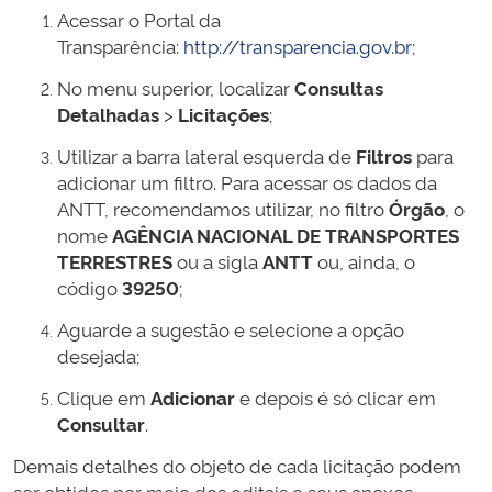
Acessar o Portal da
Transparência:
http://transparencia.gov.br
;
No menu superior, localizar
Consultas
Detalhadas
>
Licitações
;
Utilizar a barra lateral esquerda de
Filtros
para
adicionar um filtro. Para acessar os dados da
ANTT, recomendamos utilizar, no filtro
Órgão
, o
nome
AGÊNCIA NACIONAL DE TRANSPORTES
TERRESTRES
ou a sigla
ANTT
ou, ainda, o
código
39250
;
Aguarde a sugestão e selecione a opção
desejada;
Clique em
Adicionar
e depois é só clicar em
Consultar
.
Demais detalhes do objeto de cada licitação podem
ser obtidos por meio dos editais e seus anexos,