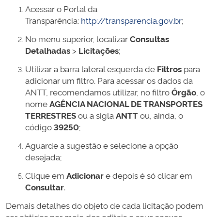
Acessar o Portal da
Transparência:
http://transparencia.gov.br
;
No menu superior, localizar
Consultas
Detalhadas
>
Licitações
;
Utilizar a barra lateral esquerda de
Filtros
para
adicionar um filtro. Para acessar os dados da
ANTT, recomendamos utilizar, no filtro
Órgão
, o
nome
AGÊNCIA NACIONAL DE TRANSPORTES
TERRESTRES
ou a sigla
ANTT
ou, ainda, o
código
39250
;
Aguarde a sugestão e selecione a opção
desejada;
Clique em
Adicionar
e depois é só clicar em
Consultar
.
Demais detalhes do objeto de cada licitação podem
ser obtidos por meio dos editais e seus anexos,